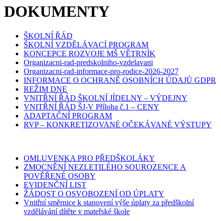
DOKUMENTY
ŠKOLNÍ ŘÁD
ŠKOLNÍ VZDĚLÁVACÍ PROGRAM
KONCEPCE ROZVOJE MŠ VĚTRNÍK
Organizacni-rad-predskolniho-vzdelavani
Organizacni-rad-informace-pro-rodice-2026-2027
INFORMACE O OCHRANĚ OSOBNÍCH ÚDAJŮ GDPR
REŽIM DNE
VNITŘNÍ ŘÁD ŠKOLNÍ JÍDELNY – VÝDEJNY
VNITŘNÍ ŘÁD ŠJ-V Příloha č.1 – CENY
ADAPTAČNÍ PROGRAM
RVP – KONKRETIZOVANÉ OČEKÁVANÉ VÝSTUPY
OMLUVENKA PRO PŘEDŠKOLÁKY
ZMOCNĚNÍ NEZLETILÉHO SOUROZENCE A
POVĚŘENÉ OSOBY
EVIDENČNÍ LIST
ŽÁDOST O OSVOBOZENÍ OD ÚPLATY
Vnitřní směrnice k stanovení výše úplaty za předškolní
vzdělávání dítěte v mateřské škole