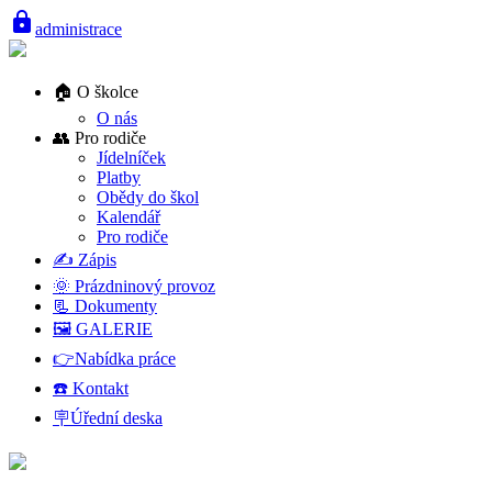
lock
administrace
🏠 O školce
O nás
👥 Pro rodiče
Jídelníček
Platby
Obědy do škol
Kalendář
Pro rodiče
✍️ Zápis
🌞 Prázdninový provoz
📃 Dokumenty
🖼️ GALERIE
👉Nabídka práce
☎️ Kontakt
🪧Úřední deska