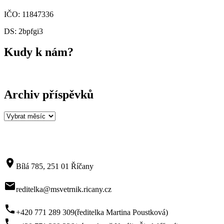
IČO: 11847336
DS: 2bpfgi3
Kudy k nám?
Archiv příspěvků
Archiv
příspěvků
room
Bílá 785, 251 01 Říčany
mail
reditelka@msvetrnik.ricany.cz
phone
+420 771 289 309
(ředitelka Martina Poustková)
phone