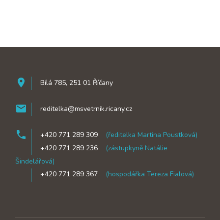
room
Bílá 785, 251 01 Říčany
mail
reditelka@msvetrnik.ricany.cz
phone
+420 771 289 309
(ředitelka Martina Poustková)
phone
+420 771 289 236
(zástupkyně Natálie
Šindelářová)
phone
+420 771 289 367
(hospodářka Tereza Fialová)