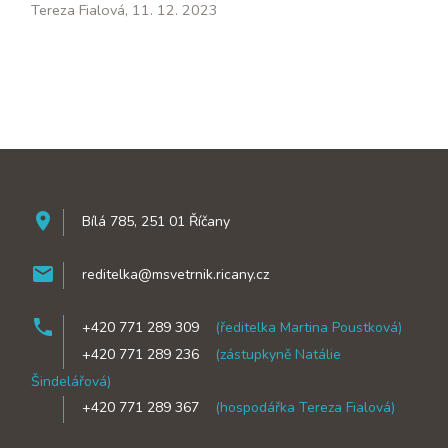
Tereza Fialová, 11. 12. 2023
room
Bílá 785, 251 01 Říčany
mail
reditelka@msvetrnik.ricany.cz
phone
+420 771 289 309
(ředitelka Martina Poustková)
phone
+420 771 289 236
(zástupkyně Natálie
Šindelářová)
phone
+420 771 289 367
(hospodářka Tereza Fialová)