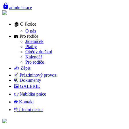
lock
administrace
🏠 O školce
O nás
👥 Pro rodiče
Jídelníček
Platby
Obědy do škol
Kalendář
Pro rodiče
✍️ Zápis
🌞 Prázdninový provoz
📃 Dokumenty
🖼️ GALERIE
👉Nabídka práce
☎️ Kontakt
🪧Úřední deska