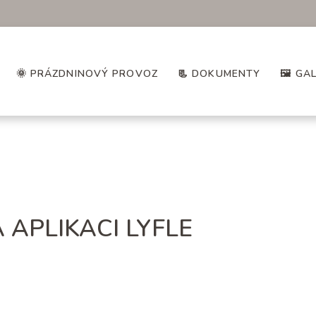
🌞 PRÁZDNINOVÝ PROVOZ
📃 DOKUMENTY
🖼️ GA
 APLIKACI LYFLE