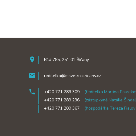
room
Bílá 785, 251 01 Říčany
mail
reditelka@msvetrnik.ricany.cz
phone
+420 771 289 309
(ředitelka Martina Poustko
phone
+420 771 289 236
(zástupkyně Natálie Šinde
phone
+420 771 289 367
(hospodářka Tereza Fialov