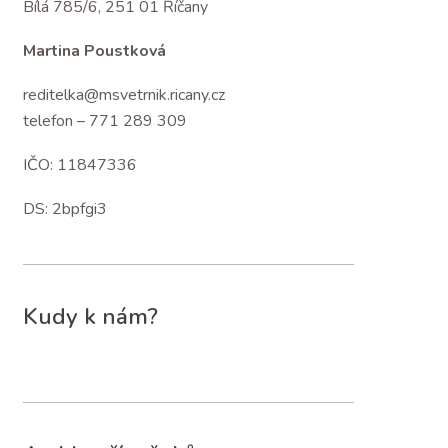
Bílá 785/6, 251 01 Říčany
Martina Poustková
reditelka@msvetrnik.ricany.cz
telefon – 771 289 309
IČO: 11847336
DS: 2bpfgi3
Kudy k nám?