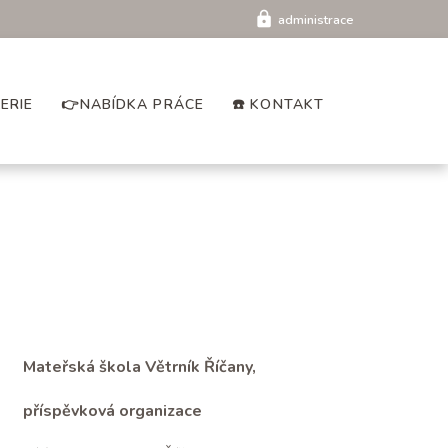
lock
administrace
LERIE
👉NABÍDKA PRÁCE
☎️ KONTAKT
Mateřská škola Větrník Říčany,
příspěvková organizace