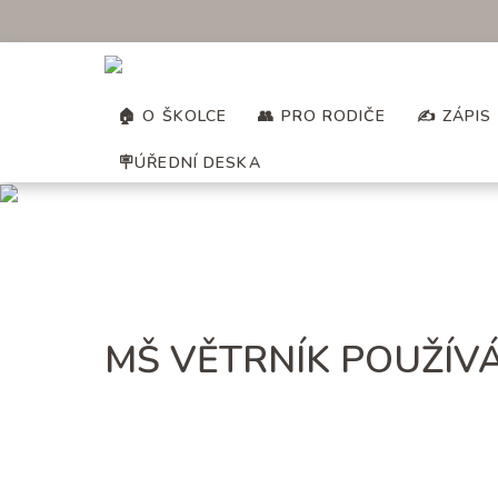
🏠 O ŠKOLCE
👥 PRO RODIČE
✍️ ZÁPIS
🪧ÚŘEDNÍ DESKA
MŠ VĚTRNÍK POUŽÍVÁ