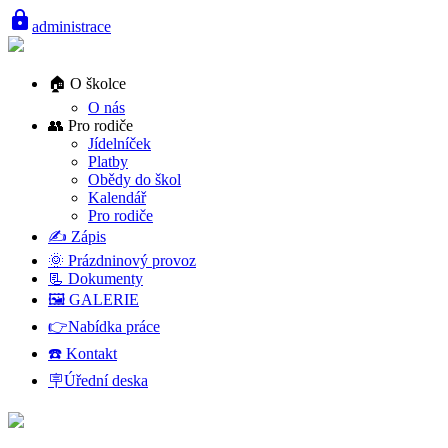
lock
administrace
🏠 O školce
O nás
👥 Pro rodiče
Jídelníček
Platby
Obědy do škol
Kalendář
Pro rodiče
✍️ Zápis
🌞 Prázdninový provoz
📃 Dokumenty
🖼️ GALERIE
👉Nabídka práce
☎️ Kontakt
🪧Úřední deska