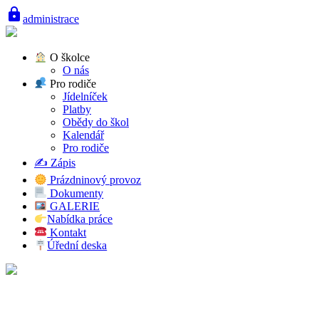
lock
administrace
O školce
O nás
Pro rodiče
Jídelníček
Platby
Obědy do škol
Kalendář
Pro rodiče
✍️ Zápis
Prázdninový provoz
Dokumenty
GALERIE
Nabídka práce
Kontakt
Úřední deska