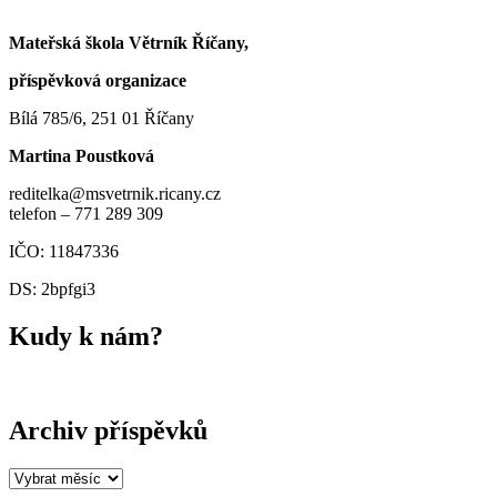
Mateřská škola Větrník Říčany,
příspěvková organizace
Bílá 785/6, 251 01 Říčany
Martina Poustková
reditelka@msvetrnik.ricany.cz
telefon – 771 289 309
IČO: 11847336
DS: 2bpfgi3
Kudy k nám?
Archiv příspěvků
Archiv
příspěvků